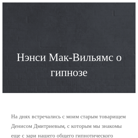
Перейти
к
содержимому
Нэнси Мак-Вильямс о
гипнозе
На днях встречались с моим старым товарищем
Денисом Дмитриевым, с которым мы знакомы
еще с зари нашего общего гипнотического