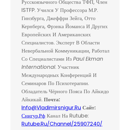
Русскоязычного Общества ТФП, Член
ISTFP. Учился У Профессора М.Р.
Гинзбурга, Джеффри Зейга, Отто
Кернберга, Фрэнка Йоманса И Других
Европейских И Американских
Специалистов. Эксперт В Области
Невербальной Коммуникации, Работал
Со Специалистами Из
Paul Ekman
International
. Участник
Международных Конференций И
Семинаров По Психотерапии.
Обладатель Чёрного Пояса По Айкидо
Айкикай.
Почта:
Info@vladimirsnigur.ru
Сайт:
Снигур.рф
Канал На Rutube:
Rutube.ru/channel/25907240/