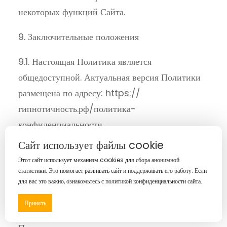
некоторых функций Сайта.
9. Заключительные положения
9.1. Настоящая Политика является
общедоступной. Актуальная версия Политики
размещена по адресу: https://
гипнотичность.рф/политика-
конфиденциальности.
Сайт использует файлы cookie
9.2. Оператор вправе вносить изменения в
Этот сайт использует механизм cookies для сбора анонимной
настоящую Политику. Новая редакция
статистики. Это помогает развивать сайт и поддерживать его работу. Если
Политики вступает в силу с момента ее
для вас это важно, ознакомьтесь с политикой конфиденциальности сайта.
размещения по указанному выше адресу, если
Принять
иное не предусмотрено новой редакцией