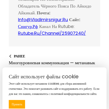
Обладатель Чёрного Пояса По Айкидо
Айкикай.
Почта:
Info@vladimirsnigur.ru
Сайт:
Снигур.рф
Канал На Rutube:
Rutube.ru/channel/25907240/
РАНЕЕ
Многоуровневая коммуникация — метанавык
Гипнотичности®
Сайт использует файлы cookie
ДАЛЬШЕ
Этот сайт использует механизм cookies для сбора анонимной
Сад ценностей | Трансовое упражнение
статистики. Это помогает развивать сайт и поддерживать его работу. Если
для вас это важно, ознакомьтесь с политикой конфиденциальности сайта.
Принять